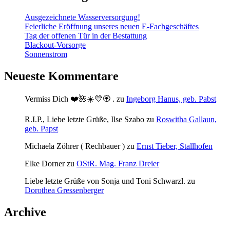
Ausgezeichnete Wasserversorgung!
Feierliche Eröffnung unseres neuen E-Fachgeschäftes
Tag der offenen Tür in der Bestattung
Blackout-Vorsorge
Sonnenstrom
Neueste Kommentare
Vermiss Dich ❤️🌺☀️💛🏵 .
zu
Ingeborg Hanus, geb. Pabst
R.I.P., Liebe letzte Grüße, Ilse Szabo
zu
Roswitha Gallaun,
geb. Papst
Michaela Zöhrer ( Rechbauer )
zu
Ernst Tieber, Stallhofen
Elke Dorner
zu
OStR. Mag. Franz Dreier
Liebe letzte Grüße von Sonja und Toni Schwarzl.
zu
Dorothea Gressenberger
Archive