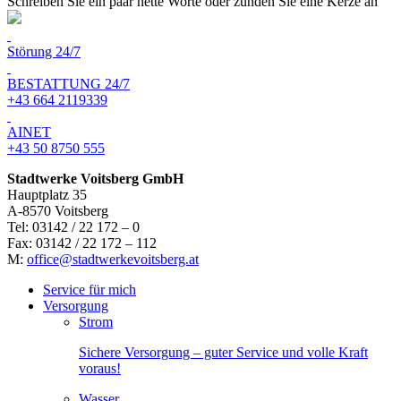
Schreiben Sie ein paar nette Worte oder zünden Sie eine Kerze an
Störung 24/7
BESTATTUNG 24/7
+43 664 2119339
AINET
+43 50 8750 555
Stadtwerke Voitsberg GmbH
Hauptplatz 35
A-8570 Voitsberg
Tel: 03142 / 22 172 – 0
Fax: 03142 / 22 172 – 112
M:
office@stadtwerkevoitsberg.at
Service für mich
Versorgung
Strom
Sichere Versorgung – guter Service und volle Kraft
voraus!
Wasser