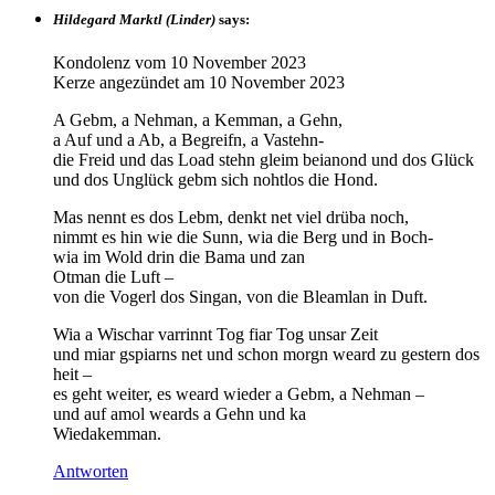
Hildegard Marktl (Linder)
says:
Kondolenz vom
10 November 2023
Kerze angezündet am
10 November 2023
A Gebm, a Nehman, a Kemman, a Gehn,
a Auf und a Ab, a Begreifn, a Vastehn-
die Freid und das Load stehn gleim beianond und dos Glück
und dos Unglück gebm sich nohtlos die Hond.
Mas nennt es dos Lebm, denkt net viel drüba noch,
nimmt es hin wie die Sunn, wia die Berg und in Boch-
wia im Wold drin die Bama und zan
Otman die Luft –
von die Vogerl dos Singan, von die Bleamlan in Duft.
Wia a Wischar varrinnt Tog fiar Tog unsar Zeit
und miar gspiarns net und schon morgn weard zu gestern dos
heit –
es geht weiter, es weard wieder a Gebm, a Nehman –
und auf amol weards a Gehn und ka
Wiedakemman.
Antworten