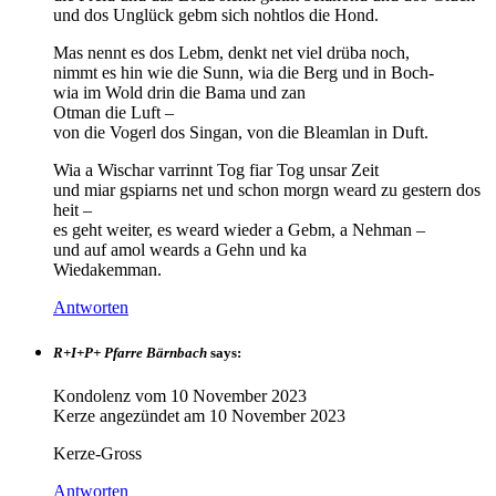
und dos Unglück gebm sich nohtlos die Hond.
Mas nennt es dos Lebm, denkt net viel drüba noch,
nimmt es hin wie die Sunn, wia die Berg und in Boch-
wia im Wold drin die Bama und zan
Otman die Luft –
von die Vogerl dos Singan, von die Bleamlan in Duft.
Wia a Wischar varrinnt Tog fiar Tog unsar Zeit
und miar gspiarns net und schon morgn weard zu gestern dos
heit –
es geht weiter, es weard wieder a Gebm, a Nehman –
und auf amol weards a Gehn und ka
Wiedakemman.
Antworten
R+I+P+ Pfarre Bärnbach
says:
Kondolenz vom
10 November 2023
Kerze angezündet am
10 November 2023
Kerze-Gross
Antworten